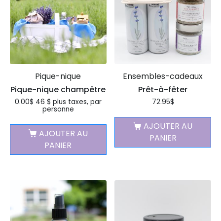
Pique-nique
Ensembles-cadeaux
Pique-nique champêtre
Prêt-à-fêter
0.00
$
46 $ plus taxes, par
72.95
$
personne
AJOUTER AU
AJOUTER AU
PANIER
PANIER