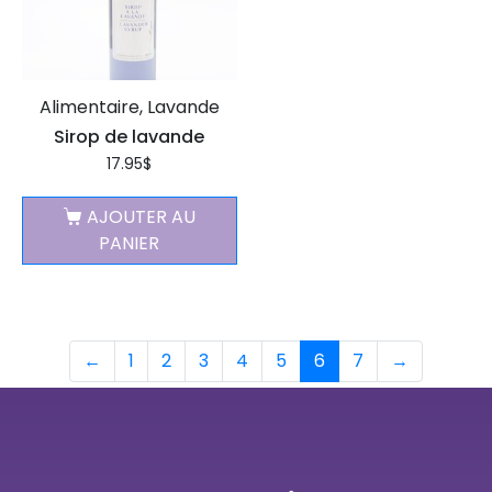
Alimentaire, Lavande
Sirop de lavande
17.95
$
AJOUTER AU
PANIER
←
1
2
3
4
5
6
7
→