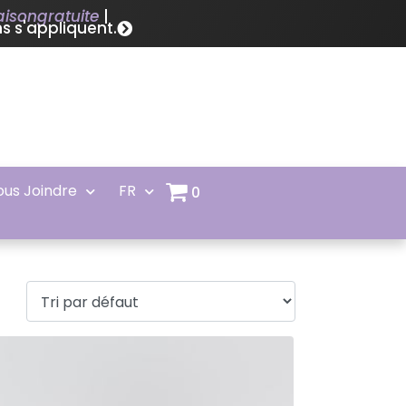
raisongratuite
|
s s'appliquent.
ous Joindre
FR
0