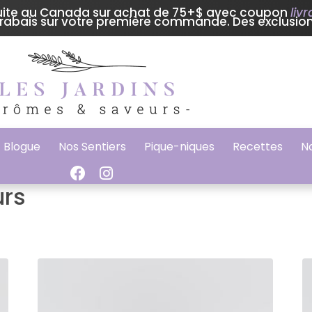
tuite au Canada sur achat de 75+$ avec coupon
liv
rabais sur votre première commande. Des exclusion
Blogue
Nos Sentiers
Pique-niques
Recettes
N
urs