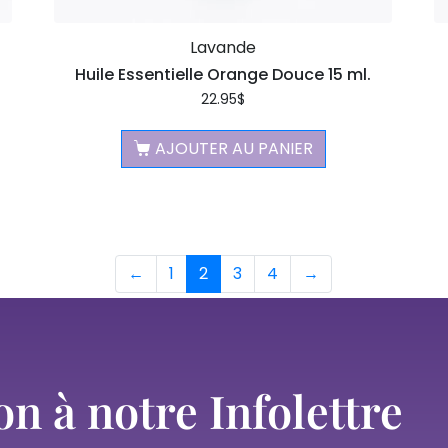
Lavande
Huile Essentielle Orange Douce 15 ml.
22.95
$
AJOUTER AU PANIER
←
1
2
3
4
→
on à notre Infolettre