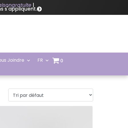
raisongratuite
|
s s'appliquent.
ous Joindre
FR
0