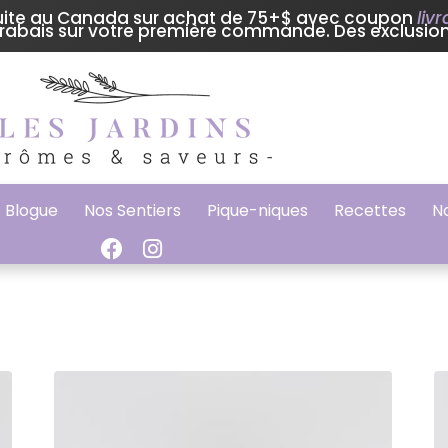
tuite au Canada sur achat de 75+$ avec coupon
liv
rabais sur votre première commande. Des exclusion
Blogue
Nos Sentiers
Pique-niques
Recettes
N