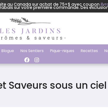
tuite au Canada sur achat de 75+$ avec coupon
liv
rabais sur votre première commande. Des exclusion
Blogue
Nos Sentiers
Pique-niques
Recettes
N
t Saveurs sous un ciel