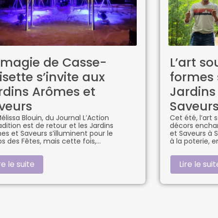
 magie de Casse-
L’art so
isette s’invite aux
formes 
rdins Arômes et
Jardins
veurs
Saveur
élissa Blouin, du Journal L’Action
Cet été, l’art 
adition est de retour et les Jardins
décors enchan
es et Saveurs s’illuminent pour le
et Saveurs à 
s des Fêtes, mais cette fois,
à la poterie, 
re le suite
Lire le suit