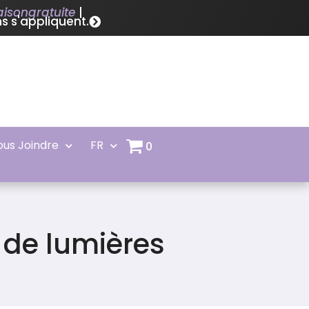
raisongratuite
|
s s'appliquent.
ous Joindre
FR
0
 de lumières